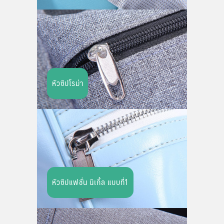
หัวซิปโรม่า
หัวซิปแฟชั่น นิเกิ้ล แบบที่1