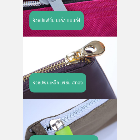
หัวซิปแฟชั่น นิเกิ้ล แบบที่4
หัวซิปฟันเหล็กแฟชั่น สีทอง