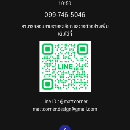
10150
099-746-5046
สามารถสอบถามรายละเอียด และขอตัวอย่างเพิ่ม
เติมได้ที่
Line ID :
@mattcorner
mattcorner.design@gmail.com