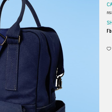
CA
กระ
S
Fb