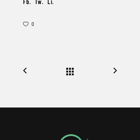
Fb.
Tw.
Li.
0