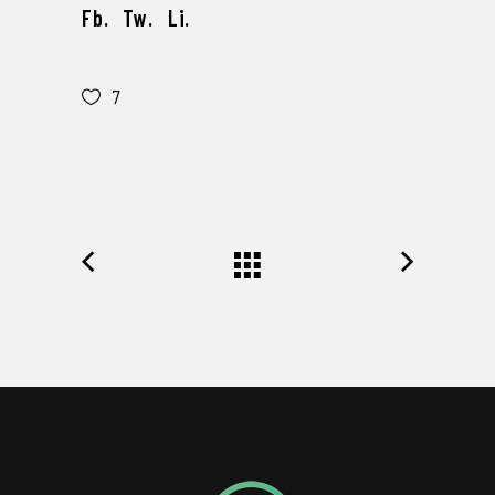
Fb.
Tw.
Li.
7