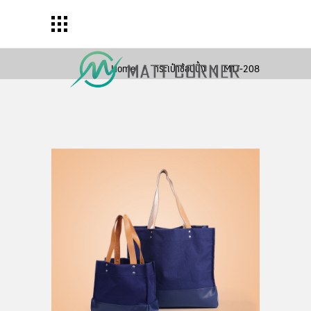
Home
/
กระเป๋าช้อปปิ้ง
/
M17-208