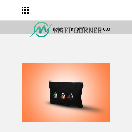
Home
/
กระเป๋าถือ
/
M19-083