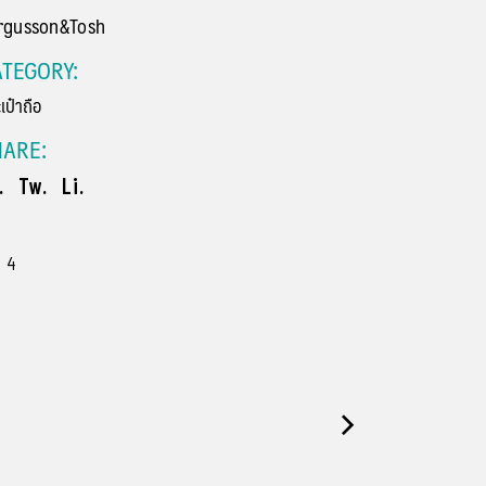
rgusson&Tosh
TEGORY:
เป๋าถือ
HARE:
.
Tw.
Li.
4