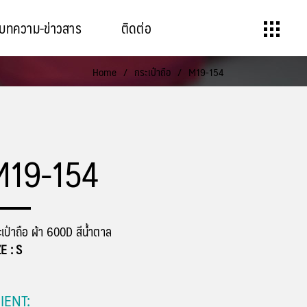
บทความ-ข่าวสาร
ติดต่อ
Home
/
กระเป๋าถือ
/
M19-154
M19-154
เป๋าถือ ผ้า 600D สีน้ำตาล
ZE : S
IENT: