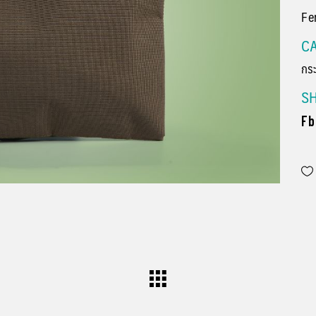
Fe
CA
กระ
S
Fb