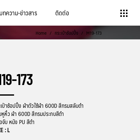
บทความ-ข่าวสาร
ติดต่อ
Home
/
กระเป๋าช้อปปิ้ง
/
M19-173
19-173
เป๋าช้อปปิ้ง ผ้าตัวใช้ผ้า 600D สีกรมสลับดำ
หูหิ้ว ผ้า 600D สีกรมประกบสีดำ
ือจับ หนัง PU สีดำ
E : L