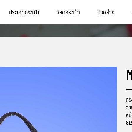
ประเภทกระเป๋า
วัสดุกระเป๋า
ตัวอย่าง
M
กระ
สาย
หูม
SIZ