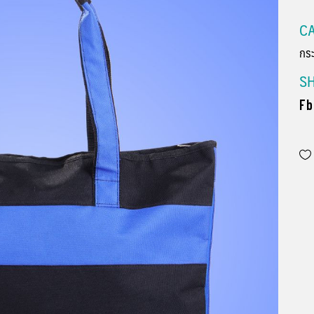
CA
กระ
S
Fb