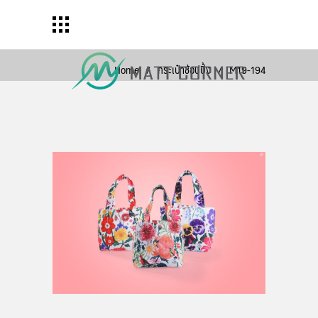
Home
/
กระเป๋าช้อปปิ้ง
/
M19-194