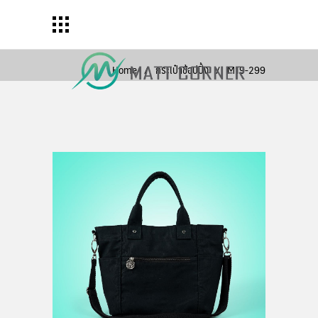
Home
/
กระเป๋าช้อปปิ้ง
/
M19-299