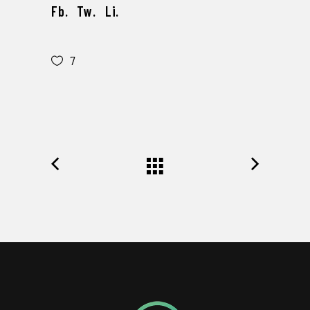
Fb.
Tw.
Li.
7