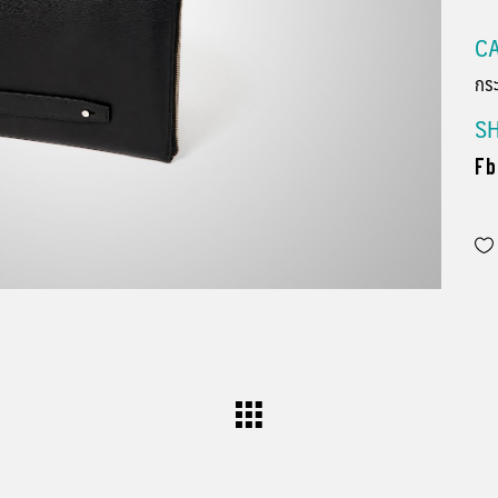
CA
กระ
S
Fb