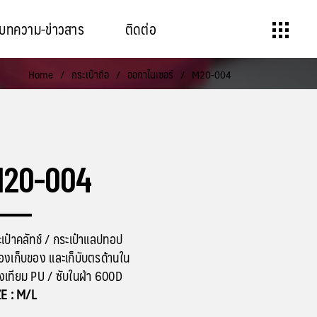
บทความ-ข่าวสาร
ติดต่อ
Home
/
กระเป๋าถือ
/
ออกาไนเซอร์
/
M20-004
M20-004
เป๋าคลัทช์ / กระเป๋าแลปทอป
่องเก็บของ และเก็บับตรด้านใน
ังเทียม PU / ซับในผ้า 600D
ZE : M/L