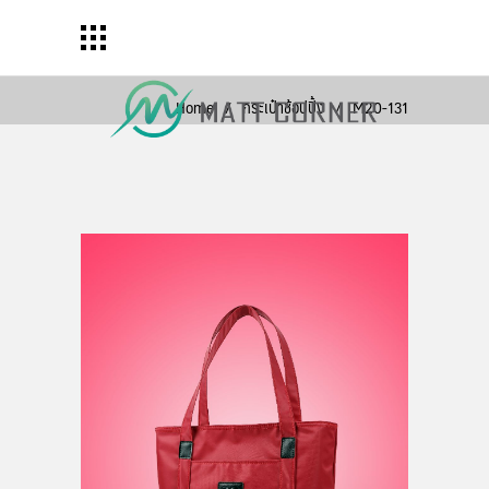
Home
/
กระเป๋าช้อปปิ้ง
/
M20-131