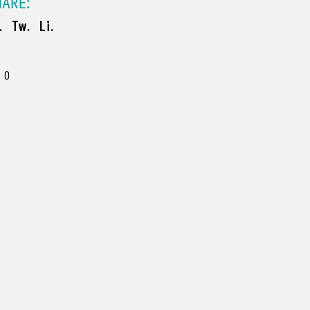
HARE:
.
Tw.
Li.
0