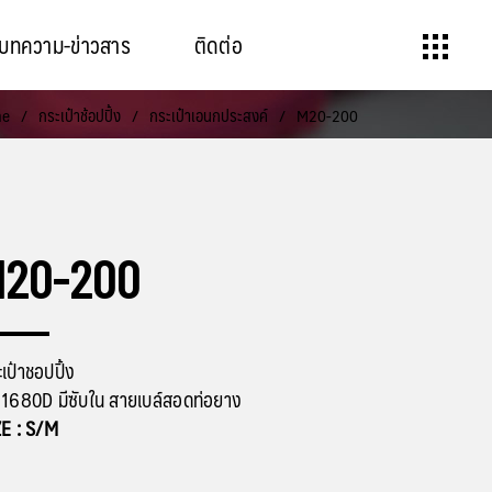
บทความ-ข่าวสาร
ติดต่อ
me
/
กระเป๋าช้อปปิ้ง
/
กระเป๋าเอนกประสงค์
/
M20-200
M20-200
เป๋าชอปปิ้ง
า 1680D มีซับใน สายเบล์สอดท่อยาง
ZE : S/M