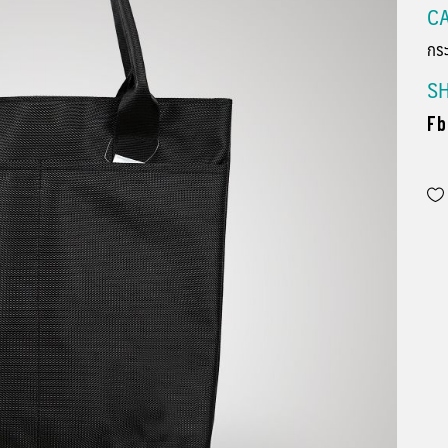
CA
กระ
S
Fb